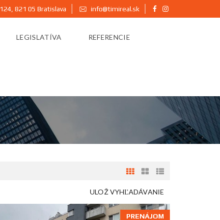
124, 821 05 Bratislava
info@timireal.sk
LEGISLATÍVA
REFERENCIE
ULOŽ VYHĽADÁVANIE
PRENÁJOM