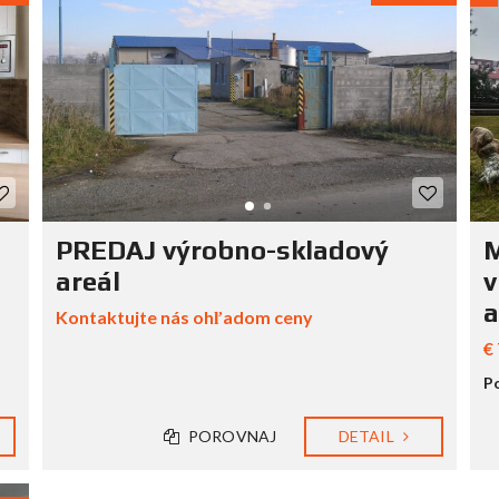
PREDAJ výrobno-skladový
M
areál
v
a
Kontaktujte nás ohľadom ceny
€
Po
POROVNAJ
DETAIL