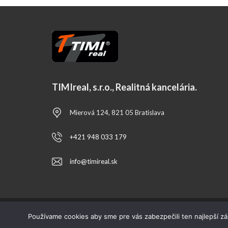
TIMIreal, s.r.o., Realitná kancelária.
Mierová 124, 821 05 Bratislava
+421 948 033 179
info@timireal.sk
Používame cookies aby sme pre vás zabezpečili ten najlepší z