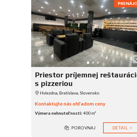
PRENÁJ
Priestor príjemnej reštauráci
s pizzeriou
Hviezdna, Bratislava, Slovensko
Kontaktujte nás ohľadom ceny
Výmera nehnuteľnosti:
400 m²
POROVNAJ
DETAIL