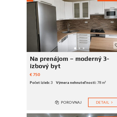
Na prenájom – moderný 3-
izbový byt
€ 750
Počet izieb:
3
Výmera nehnuteľnosti:
78 m²
POROVNAJ
DETAIL