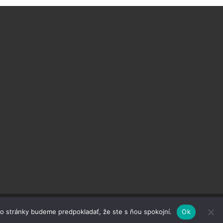
© TIMIreal, s.r.o.
to stránky budeme predpokladať, že ste s ňou spokojní.
Ok