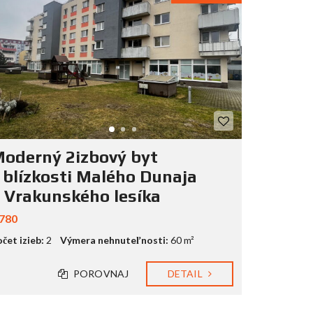
oderný 2izbový byt
 blízkosti Malého Dunaja
 Vrakunského lesíka
 780
čet izieb:
2
Výmera nehnuteľnosti:
60 m²
POROVNAJ
DETAIL