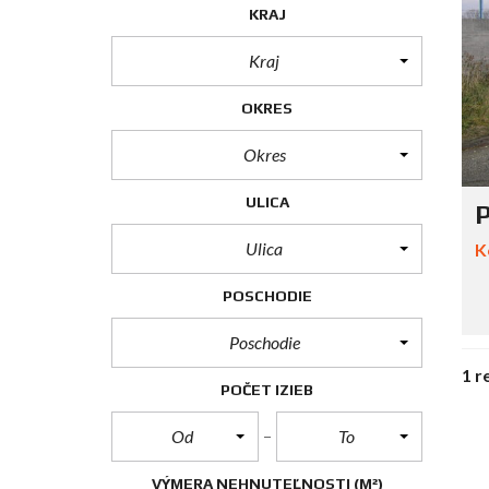
KRAJ
Kraj
OKRES
Okres
ULICA
P
Ulica
K
POSCHODIE
Poschodie
1 r
POČET IZIEB
Od
To
VÝMERA NEHNUTEĽNOSTI
(M²)