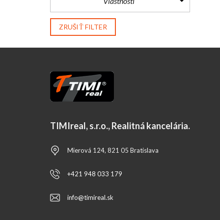
Vlastnosti
ZRUŠIŤ FILTER
TIMIreal, s.r.o., Realitná kancelária.
Mierová 124, 821 05 Bratislava
+421 948 033 179
info@timireal.sk