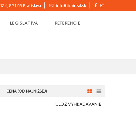
124, 821 05 Bratislava
info@timireal.sk
LEGISLATÍVA
REFERENCIE
CENA (OD NAJNIŽŠEJ)
ULOŽ VYHĽADÁVANIE