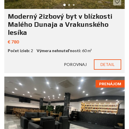
Moderný 2izbový byt v blízkosti
Malého Dunaja a Vrakunského
lesíka
€ 780
Počet izieb:
2
Výmera nehnuteľnosti:
60 m²
POROVNAJ
DETAIL
PRENÁJOM